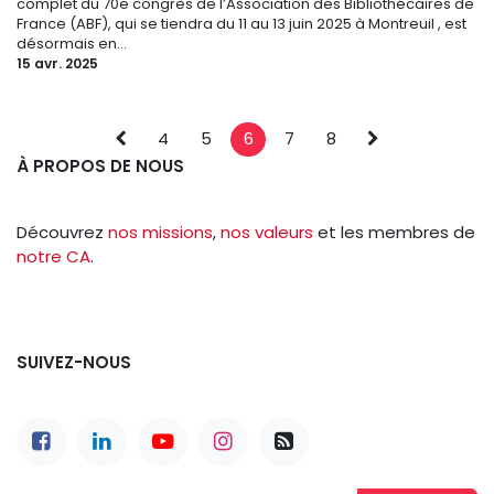
complet du 70e congrès de l’Association des Bibliothécaires de
France (ABF), qui se tiendra du 11 au 13 juin 2025 à Montreuil , est
désormais en...
15 avr. 2025
4
5
6
7
8
À PROPOS DE NOUS
Découvrez
nos missions
,
nos valeurs
et les membres de
notre CA
.
SUIVEZ-NOUS