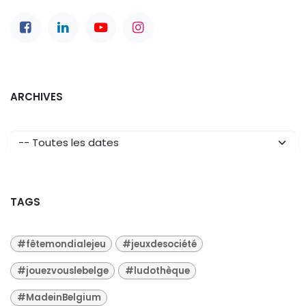
ARCHIVES
TAGS
#fêtemondialejeu
#jeuxdesociété
#jouezvouslebelge
#ludothèque
#MadeinBelgium