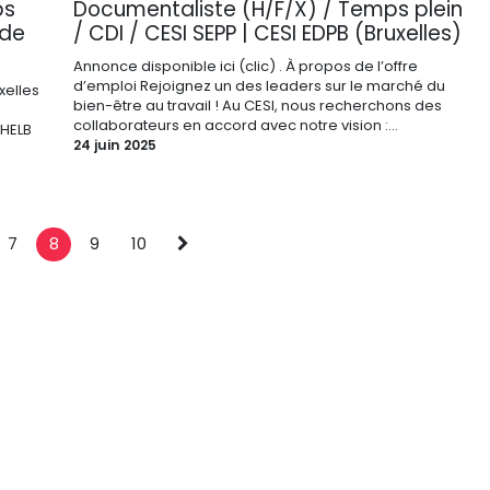
ps
Documentaliste (H/F/X) / Temps plein
 de
/ CDI / CESI SEPP | CESI EDPB (Bruxelles)
Annonce disponible ici (clic) . À propos de l’offre
d’emploi Rejoignez un des leaders sur le marché du
xelles
bien-être au travail ! Au CESI, nous recherchons des
collaborateurs en accord avec notre vision :...
 HELB
24 juin 2025
7
8
9
10