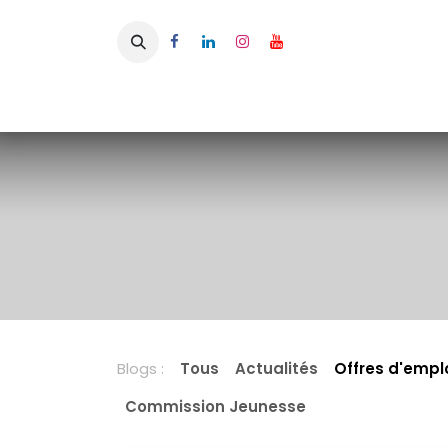
Se rendre au contenu
Page d'accueil
L'APBFB
Actualités
Ac
Blogs :
Tous
Actualités
Offres d'empl
Commission Jeunesse