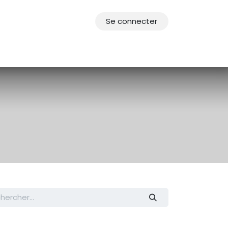
Se connecter
res
Offres d'emploi
F.A.Q.
Agenda 2030