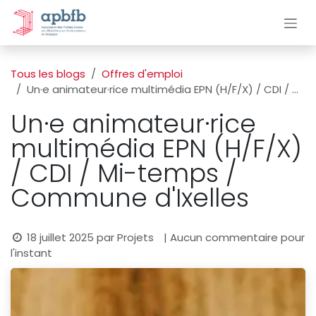
Se rendre au contenu
Tous les blogs
Offres d'emploi
Un·e animateur·rice multimédia EPN (H/F/X) / CDI / Mi-temps / Commune d'Ixelles
Un·e animateur·rice
multimédia EPN (H/F/X)
/ CDI / Mi-temps /
Commune d'Ixelles
18 juillet 2025
par
Projets
| Aucun commentaire pour
l'instant