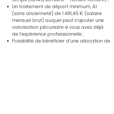
Un traitement de départ minimum, A1
(sans ancienneté) de 1.481,45 € (salaire
mensuel brut) auquel peut s’ajouter une
valorisation pécuniaire si vous avez déjà
de l’expérience professionnelle ;
Possibilité de bénéficier d’une allocation de
bilinguisme (102,03 € brut/mensuel) ;
Des chèques-repas d’une valeur faciale
de 8 € ;
Un jour de télétravail par semaine (6 mois
après l’entrée en service), sous réserve de
l’accord des autorités ;
Un minimum de 15 jours de congé par an
au prorata des prestations ;
Abonnement sur le réseau de la
STIB/TEC/DE LIJN/SNCB offert ;