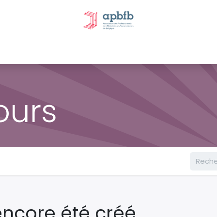
tivités et évènements
Nos Commissions
Nos partenai
ours
ncore été créé.