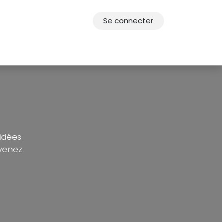
Se connecter
res
Offres d'emploi
F.A.Q.
Agenda 2030
 idées
evenez