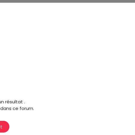
un résultat
.
s dans ce forum.
st