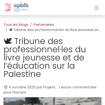
Se rendre au contenu
Tous les blogs
Partenaires
🕊️ Tribune des professionnel·les du livre jeunesse et de l’éducation sur la Palestine
🕊️ Tribune des
professionnel·les du
livre jeunesse et de
l’éducation sur la
Palestine
6 octobre 2025
par
Projets
| Aucun commentaire
pour l'instant