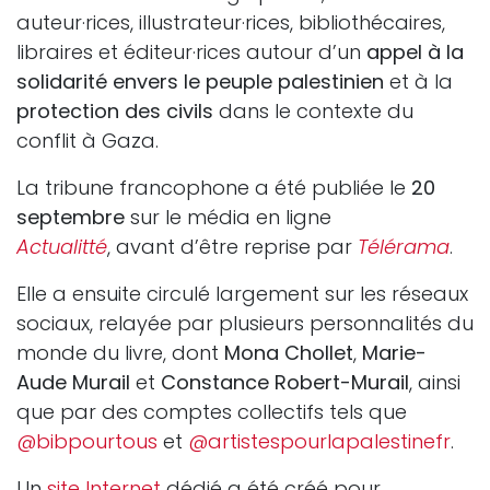
auteur·rices, illustrateur·rices, bibliothécaires,
libraires et éditeur·rices autour d’un
appel à la
solidarité envers le peuple palestinien
et à la
protection des civils
dans le contexte du
conflit à Gaza.
La tribune francophone a été publiée le
20
septembre
sur le média en ligne
Actualitté
, avant d’être reprise par
Télérama
.
Elle a ensuite circulé largement sur les réseaux
sociaux, relayée par plusieurs personnalités du
monde du livre, dont
Mona Chollet
,
Marie-
Aude Murail
et
Constance Robert-Murail
, ainsi
que par des comptes collectifs tels que
@bibpourtous
et
@artistespourlapalestinefr
.
Un
site Internet
dédié a été créé pour