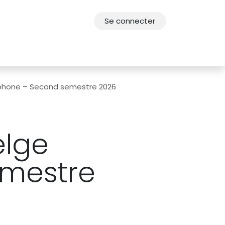
Se connecter
res
Offres d'emploi
F.A.Q.
Agenda 2030
cophone – Second semestre 2026
elge
emestre