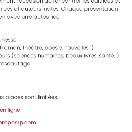
ment l’occasion de rencontrer les éditrices et
utrices et auteurs invités. Chaque présentation
en avec un·e auteur·ice.
unesse
e (roman, théâtre, poésie, nouvelles…)
eurs (sciences humaines, beaux livres, santé…)
 réseautage
les places sont limitées.
en ligne
proposrp.com