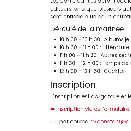
Les participant·es auront égale
éditeurs, ainsi que plusieurs a
sera enrichie d’un court entreti
Déroulé de la matinée
10 h 00 – 10 h 30
: Albums je
10 h 30 – 11 h 00
: Littératur
11 h 00 – 11 h 30
: Autres sect
11 h 30 – 12 h 00
: Temps de
12 h 00 – 12 h 30
: Cocktail
Inscription
L’inscription est obligatoire et 
➡️
Inscription via ce formulaire 
Ou par courriel :
v.constant@a