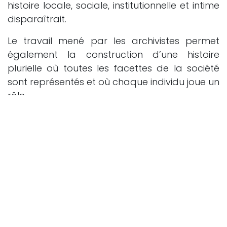
histoire locale, sociale, institutionnelle et intime
disparaîtrait.
Le travail mené par les archivistes permet
également la construction d’une histoire
plurielle où toutes les facettes de la société
sont représentés et où chaque individu joue un
rôle.
Les archivistes sont bien plus que des
gardien·nes de documents :
🗂️ ils garantissent l’accès à l’information,
🌍 luttent contre la surcharge numérique,
🏛️ valorisent notre patrimoine documentaire,
💾 et participent activement à la transition