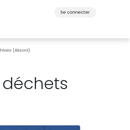
Se connecter
res
Offres d'emploi
F.A.Q.
Agenda 2030
chives (Aksoni)
s déchets