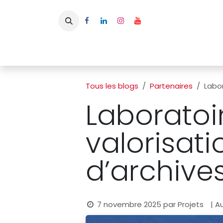
Se rendre au contenu
Page d'accueil
L'APBFB
Actualités
Ac
Tous les blogs
Partenaires
Labor
Laboratoi
valorisati
d’archives
7 novembre 2025
par
Projets
| A