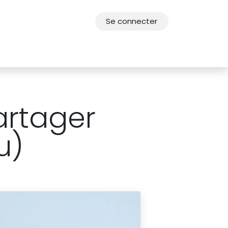
Se connecter
res
Offres d'emploi
F.A.Q.
Agenda 2030
artager
u)