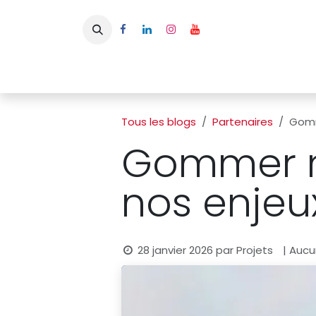
Se rendre au contenu
Page d'accueil
L'APBFB
Actualités
Ac
Tous les blogs
Partenaires
Gomm
Gommer no
nos enje
28 janvier 2026
par
Projets
| Aucu