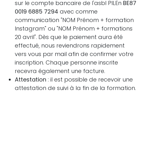
sur le compte bancaire de l'asbl PILEn
BE87
0019 6885 7294
avec comme
communication "NOM Prénom + formation
Instagram" ou "NOM Prénom + formations
20 avril". Dès que le paiement aura été
effectué, nous reviendrons rapidement
vers vous par mail afin de confirmer votre
inscription. Chaque personne inscrite
recevra également une facture.
Attestation
: il est possible de recevoir une
attestation de suivi à la fin de la formation.
Il suffit d'en faire la demande dans le
formulaire d'inscription ou par e-mail
via
info@pilen.be
in
Partenaires
BOUKHARTA Laila - Direction
8 avril 2026