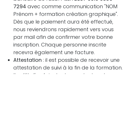
7294
avec comme communication "NOM
Prénom + formation création graphique".
Dès que le paiement aura été effectué,
nous reviendrons rapidement vers vous
par mail afin de confirmer votre bonne
inscription. Chaque personne inscrite
recevra également une facture.
Attestation
: il est possible de recevoir une
attestation de suivi à la fin de la formation.
Il suffit d'en faire la demande dans le
formulaire d'inscription ou par e-mail
via
info@pilen.be
in
Partenaires
BOUKHARTA Laila - Direction
2 mars 2026