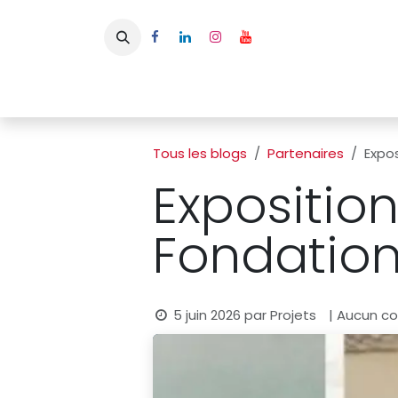
Se rendre au contenu
Page d'accueil
L'APBFB
Actualités
Ac
Tous les blogs
Partenaires
Expos
Exposition
Fondation
5 juin 2026
par
Projets
| Aucun co