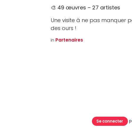
🎨
49 œuvres – 27 artistes
Une visite à ne pas manquer pou
des ours !
in
Partenaires
p
Se connecter