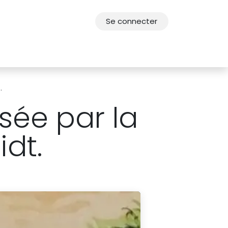
Se connecter
res
Offres d'emploi
F.A.Q.
Agenda 2030
.
osée par la
dt.