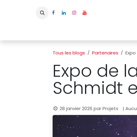
Se rendre au contenu
Page d'accueil
L'APBFB
Actualités
Ac
Tous les blogs
Partenaires
Expo
Expo de l
Schmidt e
28 janvier 2026
par
Projets
| Aucu