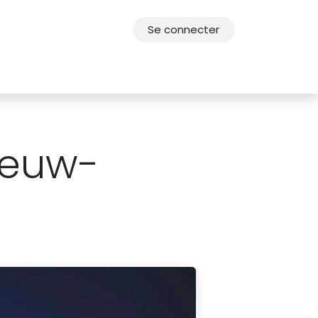
Se connecter
res
Offres d'emploi
F.A.Q.
Agenda 2030
ieuw-