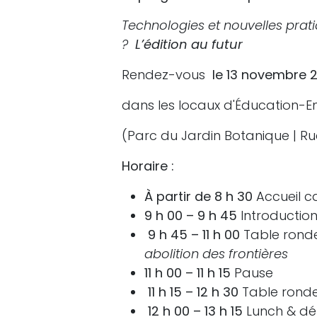
Technologies et nouvelles pratiq
?
L’édition au futur
Rendez-vous
le 13 novembre 
dans les locaux d'Éducation-E
(Parc du Jardin Botanique | Ru
Horaire :
À partir de 8 h 30
Accueil c
9 h 00 – 9 h 45
Introductio
9 h 45 – 11 h 00
Table rond
abolition des frontières
11 h 00 – 11 h 15
Pause
11 h 15 – 12 h 30
Table rond
12 h 00 – 13 h 15
Lunch & dé