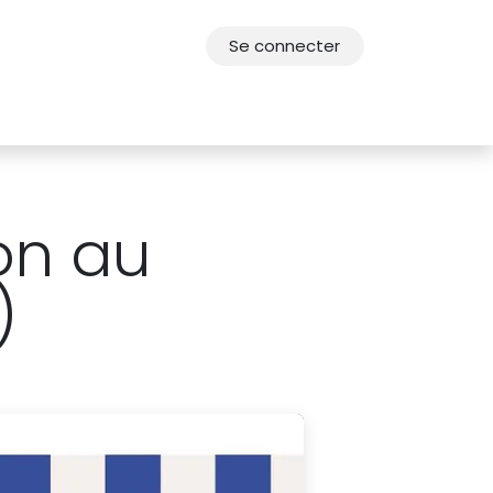
Se connecter
res
Offres d'emploi
F.A.Q.
Agenda 2030
ion au
)