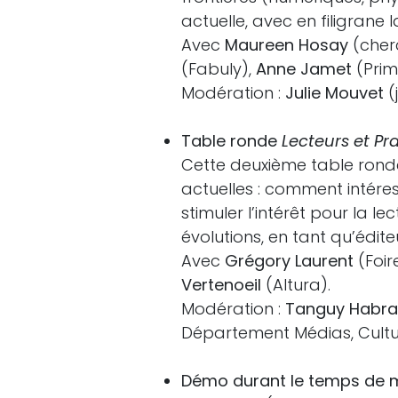
actuelle, avec en filigrane 
Avec
Maureen Hosay
(cherc
(Fabuly),
Anne Jamet
(Pri
Modération :
Julie Mouvet
(
Table ronde
Lecteurs et Pr
Cette deuxième table ronde
actuelles : comment intéres
stimuler l’intérêt pour la 
évolutions, en tant qu’édite
Avec
Grégory Laurent
(Foir
Vertenoeil
(Altura).
Modération :
Tanguy Habr
Département Médias, Cultu
Démo durant le temps de m