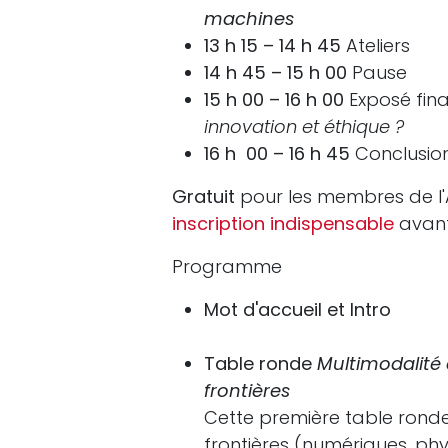
machines
13 h 15 – 14 h 45
Ateliers
14 h 45 – 15 h 00
Pause
15 h 00 – 16 h 00
Exposé fin
innovation et éthique ?
16 h 00 – 16 h 45
Conclusion
Gratuit
pour les membres de l'
inscription indispensable
avant
Programme
Mot d'accueil et Intro
Table ronde
Multimodalité d
frontières
Cette première table ronde
frontières (numériques, phys