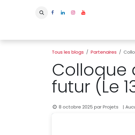
Se rendre au contenu
Page d'accueil
L'APBFB
Actualités
Ac
Tous les blogs
Partenaires
Collo
Colloque d
futur (Le 
8 octobre 2025
par
Projets
| Auc