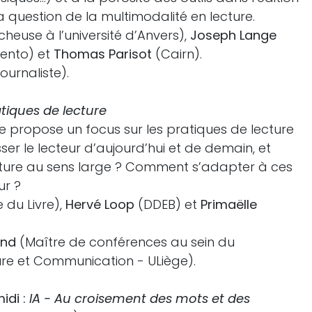
la question de la multimodalité en lecture.
heuse à l’université d’Anvers),
Joseph Lange
mento) et
Thomas Parisot
(Cairn).
journaliste).
atiques de lecture
 propose un focus sur les pratiques de lecture
ser le lecteur d’aujourd’hui et de demain, et
lecture au sens large ? Comment s’adapter à ces
ur ?
e du Livre),
Hervé Loop
(DDEB) et
Primaëlle
and
(Maître de conférences au sein du
re et Communication - ULiège).
idi :
IA - Au croisement des mots et des