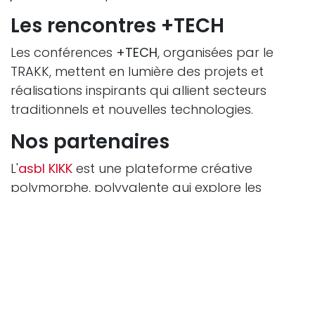
Les rencontres +TECH
Les conférences
+TECH
, organisées par le
TRAKK, mettent en lumière des projets et
réalisations inspirants qui allient secteurs
traditionnels et nouvelles technologies.
Nos partenaires
L'
asbl KIKK
est une plateforme créative
polymorphe, polyvalente qui explore les
cultures digitales et qui s’investit dans la
construction de ponts et traverses dans les
domaines des arts, sciences, culture et
technologies. Sur le mandat de Digital
Wallonia (Agence du numérique),
KIKK est
devenu l’acteur référent wallon
pour le