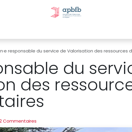
tivités et évènements
Nos Commissions
Nos partenai
n·e responsable du service de Valorisation des ressources
onsable du servi
ion des ressourc
aires
2 Commentaires