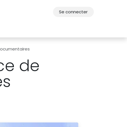
Se connecter
res
Offres d'emploi
F.A.Q.
Agenda 2030
 documentaires
ce de
es