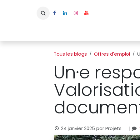
Se rendre au contenu
Page d'accueil
L'APBFB
Actualités
Ac
Tous les blogs
Offres d'emploi
U
Un·e resp
Valorisat
document
24 janvier 2025
par
Projets
|