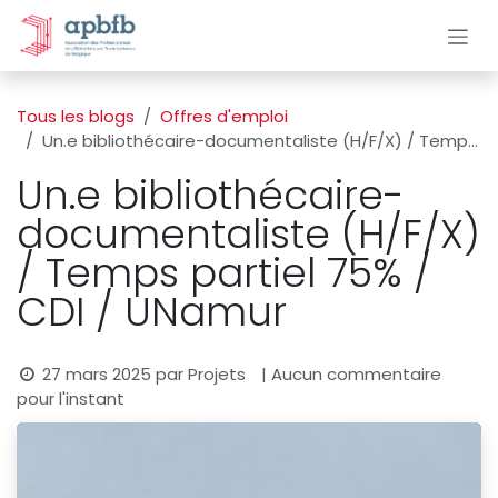
Se rendre au contenu
Tous les blogs
Offres d'emploi
Un.e bibliothécaire-documentaliste (H/F/X) / Temps partiel 75% / CDI / UNamur
Un.e bibliothécaire-
documentaliste (H/F/X)
/ Temps partiel 75% /
CDI / UNamur
27 mars 2025
par
Projets
| Aucun commentaire
pour l'instant