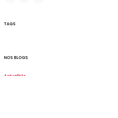
TAGS
NOS BLOGS
Actualités
Offres d'emploi
Partenaires
Commission Ludo
Commission Jeunesse