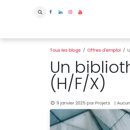
Se rendre au contenu
Page d'accueil
L'APBFB
Actualités
Ac
Tous les blogs
Offres d'emploi
U
Un biblio
(H/F/X)
9 janvier 2025
par
Projets
| Aucu