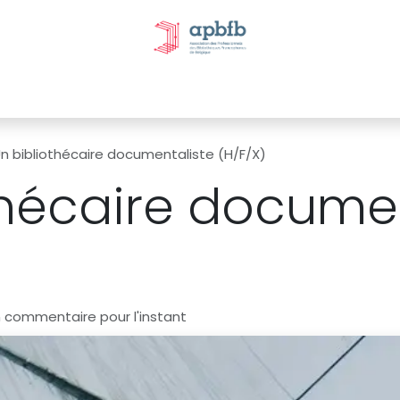
tivités et évènements
Nos Commissions
Nos partenai
n bibliothécaire documentaliste (H/F/X)
thécaire documen
n commentaire pour l'instant