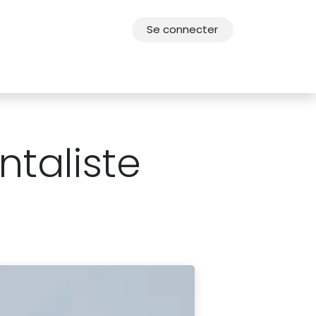
Se connecter
res
Offres d'emploi
F.A.Q.
Agenda 2030
taliste