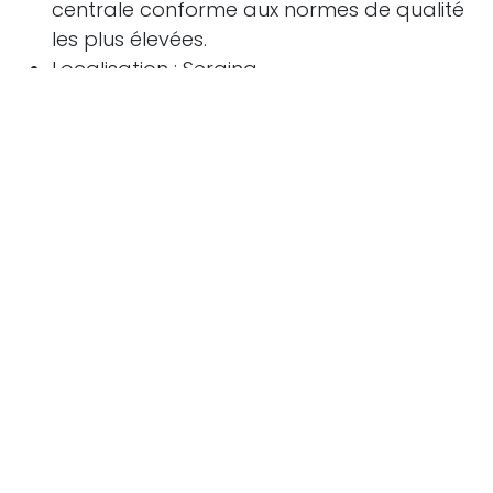
centrale conforme aux normes de qualité
les plus élevées.
Localisation : Seraing
in
Offres d'emploi
Projets
24 janvier 2025
PARTAGER CET ARTICLE
TAGS