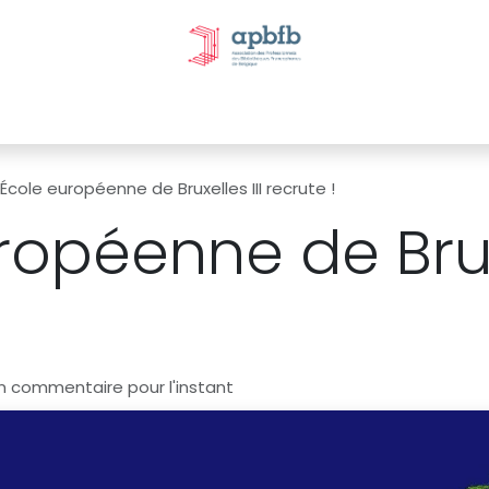
tivités et évènements
Nos Commissions
Nos partenai
’École européenne de Bruxelles III recrute !
ropéenne de Bruxe
n commentaire pour l'instant