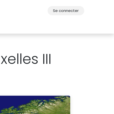
Se connecter
res
Offres d'emploi
F.A.Q.
Agenda 2030
lles III