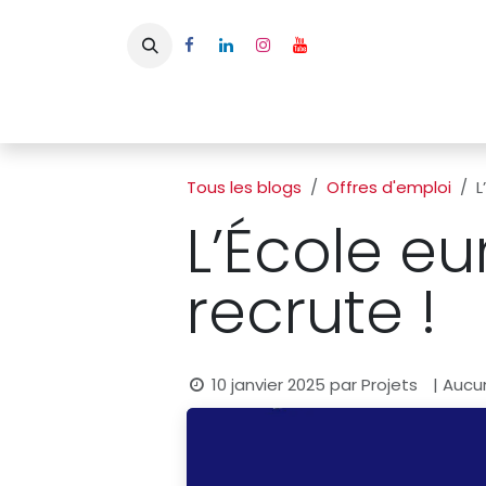
Se rendre au contenu
Page d'accueil
L'APBFB
Actualités
Ac
Tous les blogs
Offres d'emploi
L
L’École eu
recrute !
10 janvier 2025
par
Projets
| Aucu