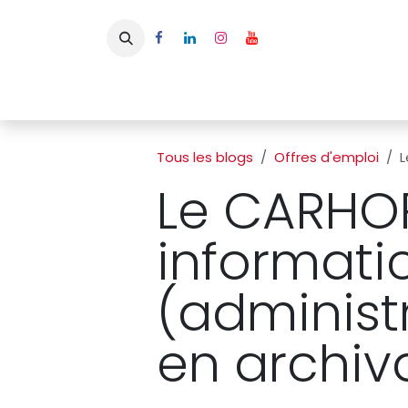
Se rendre au contenu
Page d'accueil
L'APBFB
Actualités
Ac
Tous les blogs
Offres d'emploi
L
Le CARHOP
informatic
(administ
en archiv