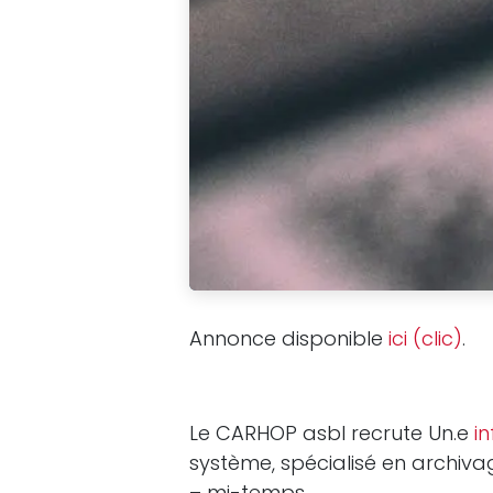
Annonce disponible
ici (clic)
.
Le CARHOP asbl recrute Un.e
i
système, spécialisé en archiva
– mi-temps