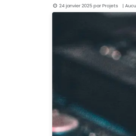
24 janvier 2025
par
Projets
| Auc