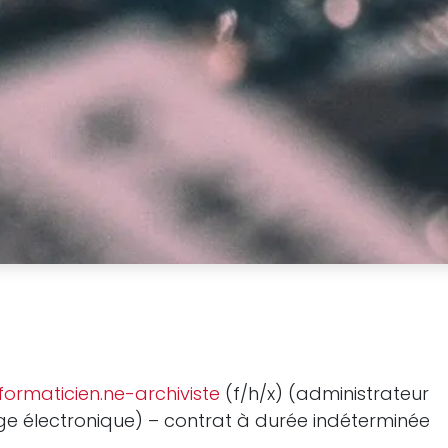
nformaticien.ne-archiviste
(f/h/x) (administrateur
ge électronique) – contrat à durée indéterminée