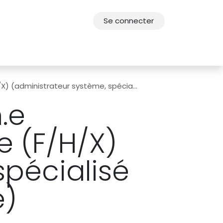
Se connecter
res
Offres d'emploi
F.A.Q.
Agenda 2030
 système, spécialisé en archivage électronique)
.e
e (F/H/X)
spécialisé
e)