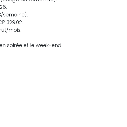
26.
8/semaine).
CP 329.02.
rut/mois.
en soirée et le week-end.
 De Troyer
 de motivation) sont à envoyer à :