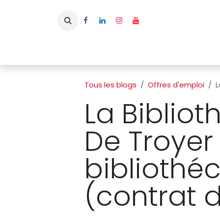
Se rendre au contenu
Page d'accueil
L'APBFB
Actualités
Ac
Tous les blogs
Offres d'emploi
L
La Biblio
De Troyer 
bibliothé
(contrat