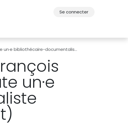
Se connecter
res
Offres d'emploi
F.A.Q.
Agenda 2030
caire-documentaliste (contrat de remplacement)
François
ute un·e
liste
t)