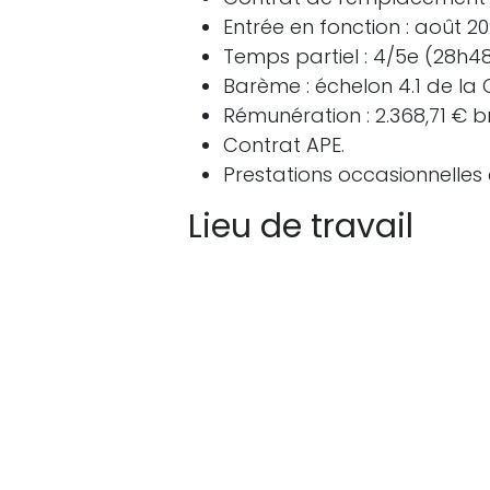
Entrée en fonction : août 20
Temps partiel : 4/5e (28h4
Barème : échelon 4.1 de la 
Rémunération : 2.368,71 € b
Contrat APE.
Prestations occasionnelles 
Lieu de travail
Bibliothèque publique François
Rue Albert Croy 2
1330 Rixensart
Candidature
Les candidatures (CV et lettre