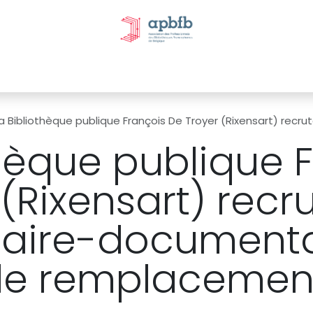
tivités et évènements
Nos Commissions
Nos partenai
a Bibliothèque publique François De Troyer (Rixensart) recrute un·e bibliothé
thèque publique 
(Rixensart) recr
caire-documenta
 de remplacemen