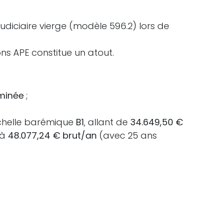
 judiciaire vierge (modèle 596.2) lors de
ons APE constitue un atout.
rminée
;
échelle barémique
B1
, allant de
34.649,50 €
 à
48.077,24 € brut/an
(avec 25 ans
el.
 ?
 e-mail avec l'objet
« Bibliothécaire dirigeant·e »