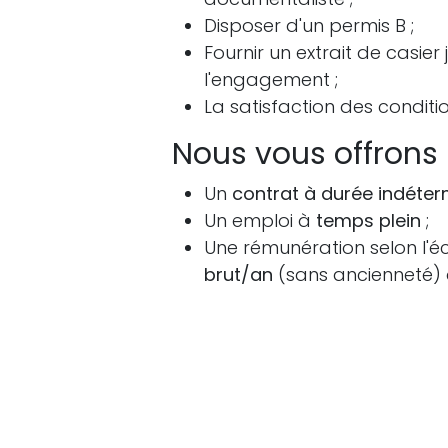
Disposer d'un permis B ;
Fournir un extrait de casier
l'engagement ;
La satisfaction des conditi
Nous vous offrons
Un
contrat à durée indéte
Un emploi à
temps plein
;
Une rémunération selon l'
brut/an
(sans ancienneté)
d'ancienneté), à l'index actu
Comment postuler
Envoyez votre candidature par
en joignant :