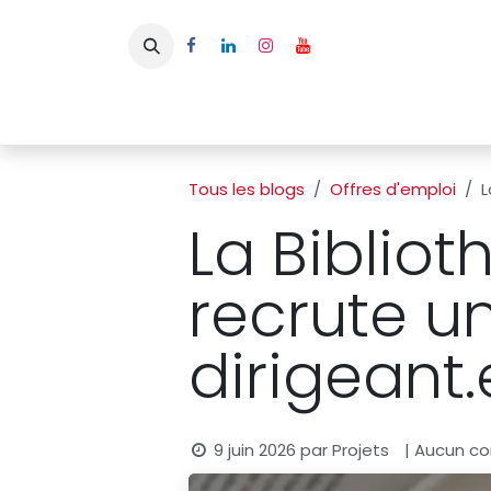
Se rendre au contenu
Page d'accueil
L'APBFB
Actualités
Ac
Tous les blogs
Offres d'emploi
L
La Biblio
recrute un
dirigeant.
9 juin 2026
par
Projets
| Aucun co