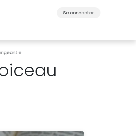
Se connecter
res
Offres d'emploi
F.A.Q.
Agenda 2030
irigeant.e
Doiceau
e