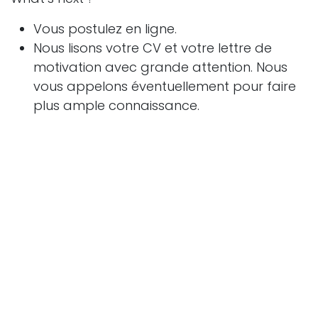
Vous postulez en ligne.
Nous lisons votre CV et votre lettre de
motivation avec grande attention. Nous
vous appelons éventuellement pour faire
plus ample connaissance.
Vous passez un premier entretien
d’embauche à Bruxelles dans lequel vous
pourrez montrer votre motivation et vos
compétences. Pour préparer cet entretien,
vous complétez un questionnaire de
personnalité et vous préparez une étude
de cas.
Nous vous faisons une proposition de
contrat.
Vous commencez votre premier jour de
travail !