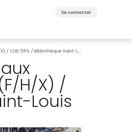
Se connecter
res
Offres d'emploi
F.A.Q.
Agenda 2030
) / CDD 55% / Bibliothèque Saint-Louis
 aux
(F/H/X) /
int-Louis