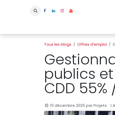
Se rendre au contenu
Page d'accueil
L'APBFB
Actualités
Ac
Tous les blogs
Offres d'emploi
G
Gestionna
publics et
CDD 55% /
10 décembre 2025
par
Projets
| 