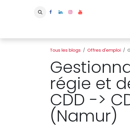
Se rendre au contenu
Page d'accueil
L'APBFB
Actualités
Ac
Tous les blogs
Offres d'emploi
G
Gestionna
régie et 
CDD -> CD
(Namur)