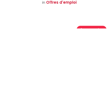
in
Offres d'emploi
p
Se connecter
Liens utiles
Page d'accueil
Nos missions
Devenir membre
Activités et
évènements