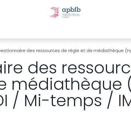
tivités et évènements
Nos Commissions
Nos partenai
estionnaire des ressources de régie et de médiathèque (H/F/X) 
ire des ressour
de médiathèque (
I / Mi-temps / I