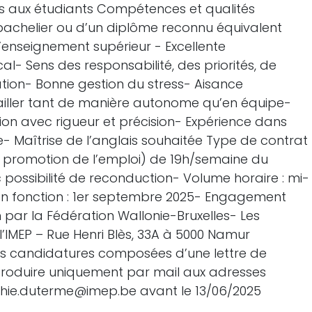
ts aux étudiants Compétences et qualités
 bachelier ou d’un diplôme reconnu équivalent
’enseignement supérieur - Excellente
- Sens des responsabilité, des priorités, de
cation- Bonne gestion du stress- Aisance
vailler tant de manière autonome qu’en équipe-
tion avec rigueur et précision- Expérience dans
e- Maîtrise de l’anglais souhaitée Type de contrat
a promotion de l’emploi) de 19h/semaine du
possibilité de reconduction- Volume horaire : mi-
en fonction : 1er septembre 2025- Engagement
 par la Fédération Wallonie-Bruxelles- Les
l’IMEP – Rue Henri Blès, 33A à 5000 Namur
es candidatures composées d’une lettre de
ntroduire uniquement par mail aux adresses
phie.duterme@imep.be avant le 13/06/2025