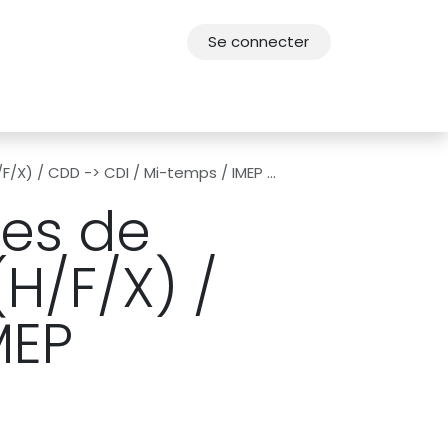
Se connecter
res
Offres d'emploi
F.A.Q.
Agenda 2030
/ CDD -> CDI / Mi-temps / IMEP (Namur)
ces de
H/F/X) /
MEP