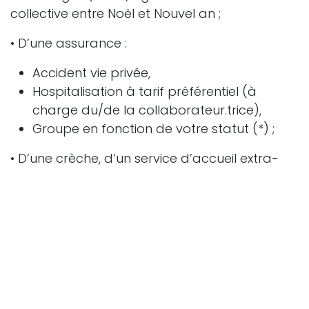
collective entre Noël et Nouvel an ;
• D’une assurance :
Accident vie privée,
Hospitalisation à tarif préférentiel (à
charge du/de la collaborateur.trice),
Groupe en fonction de votre statut (*) ;
• D’une crèche, d’un service d’accueil extra-
scolaire et d’autres avantages à tarif
préférentiel (*) ;
• Des réductions dans différents commerces
et loisirs de la région.
(*) Selon les règles en vigueur à l’UNamur. Plus
d’information sur