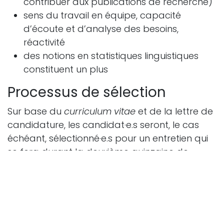
contribuer aux publications de recherche)
sens du travail en équipe, capacité
d’écoute et d’analyse des besoins,
réactivité
des notions en statistiques linguistiques
constituent un plus
Processus de sélection
Sur base du
curriculum vitae
et de la lettre de
candidature, les candidat·e.s seront, le cas
échéant, sélectionné·e.s pour un entretien qui
se fera durant la deuxième quinzaine de
janvier.
Les valeurs qui sous-tendent notre politique
du personnel sont visibles en suivant ce lien :