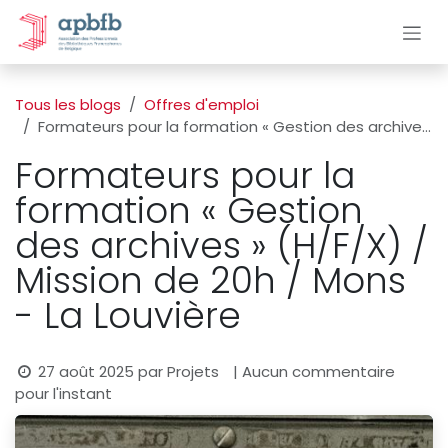
Se rendre au contenu
Tous les blogs
Offres d'emploi
Formateurs pour la formation « Gestion des archives » (H/F/X) / Mission de 20h / Mons - La Louvière
Formateurs pour la
formation « Gestion
des archives » (H/F/X) /
Mission de 20h / Mons
- La Louvière
27 août 2025
par
Projets
| Aucun commentaire
pour l'instant