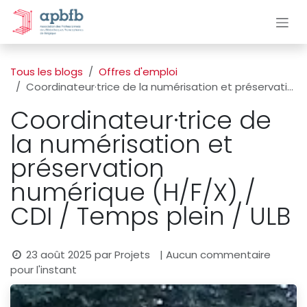
Se rendre au contenu
Tous les blogs
Offres d'emploi
Coordinateur·trice de la numérisation et préservation numérique (H/F/X) / CDI / Temps plein / ULB
Coordinateur·trice de
la numérisation et
préservation
numérique (H/F/X) /
CDI / Temps plein / ULB
23 août 2025
par
Projets
| Aucun commentaire
pour l'instant