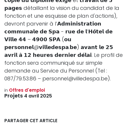
𝗰𝗼𝗽𝗶𝗲 𝗱𝘂 𝗱𝗶𝗽𝗹𝗼̂𝗺𝗲 𝗲𝘅𝗶𝗴𝗲́ et 𝘁𝗿𝗮𝘃𝗮𝗶𝗹 𝗱𝗲 𝟱
𝗽𝗮𝗴𝗲𝘀 détaillant la vision du candidat de la
fonction et une esquisse de plan d'actions),
devront parvenir à l’𝗔𝗱𝗺𝗶𝗻𝗶𝘀𝘁𝗿𝗮𝘁𝗶𝗼𝗻
𝗰𝗼𝗺𝗺𝘂𝗻𝗮𝗹𝗲 𝗱𝗲 𝗦𝗽𝗮 - 𝗿𝘂𝗲 𝗱𝗲 𝗹’𝗛𝗼̂𝘁𝗲𝗹 𝗱𝗲
𝗩𝗶𝗹𝗹𝗲 𝟰𝟰 – 𝟰𝟵𝟬𝟬 𝗦𝗣𝗔 (𝗼𝘂
𝗽𝗲𝗿𝘀𝗼𝗻𝗻𝗲𝗹@𝘃𝗶𝗹𝗹𝗲𝗱𝗲𝘀𝗽𝗮.𝗯𝗲) 𝗮𝘃𝗮𝗻𝘁 𝗹𝗲 𝟮𝟱
𝗮𝘃𝗿𝗶𝗹 𝗮̀ 𝟭𝟮 𝗵𝗲𝘂𝗿𝗲𝘀 𝗱𝗲𝗿𝗻𝗶𝗲𝗿 𝗱𝗲́𝗹𝗮𝗶. Le profil de
fonction sera communiqué sur simple
demande au Service du Personnel (Tel :
087/79.53.86 – personnel@villedespa.be).
in
Offres d'emploi
Projets
4 avril 2025
PARTAGER CET ARTICLE