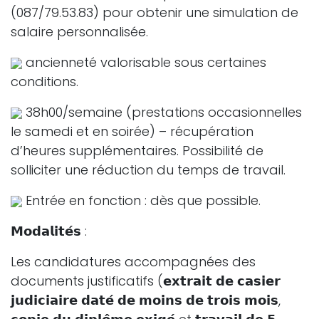
(087/79.53.83) pour obtenir une simulation de
salaire personnalisée.
ancienneté valorisable sous certaines
conditions.
38h00/semaine (prestations occasionnelles
le samedi et en soirée) – récupération
d’heures supplémentaires. Possibilité de
solliciter une réduction du temps de travail.
Entrée en fonction : dès que possible.
𝗠𝗼𝗱𝗮𝗹𝗶𝘁𝗲́𝘀 :
Les candidatures accompagnées des
documents justificatifs (𝗲𝘅𝘁𝗿𝗮𝗶𝘁 𝗱𝗲 𝗰𝗮𝘀𝗶𝗲𝗿
𝗷𝘂𝗱𝗶𝗰𝗶𝗮𝗶𝗿𝗲 𝗱𝗮𝘁𝗲́ 𝗱𝗲 𝗺𝗼𝗶𝗻𝘀 𝗱𝗲 𝘁𝗿𝗼𝗶𝘀 𝗺𝗼𝗶𝘀,