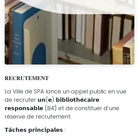
𝐑𝐄𝐂𝐑𝐔𝐓𝐄𝐌𝐄𝐍𝐓
La Ville de SPA lance un appel public en vue
de recruter 𝘂𝗻(𝗲) 𝗯𝗶𝗯𝗹𝗶𝗼𝘁𝗵𝗲́𝗰𝗮𝗶𝗿𝗲
𝗿𝗲𝘀𝗽𝗼𝗻𝘀𝗮𝗯𝗹𝗲 (B4) et de constituer d’une
réserve de recrutement.
𝗧𝗮̂𝗰𝗵𝗲𝘀 𝗽𝗿𝗶𝗻𝗰𝗶𝗽𝗮𝗹𝗲𝘀 :