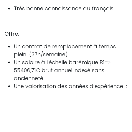
Très bonne connaissance du français.
Offre:
Un contrat de remplacement à temps
plein (37h/semaine).
Un salaire à l'échelle barémique B1=>
55406,71€ brut annuel indexé sans
ancienneté
Une valorisation des années d’expérience :
jusqu’à 6 ans pour le secteur privé (dans
la même fonction) et sans limite pour le
secteur public.
Une prime de fin d’année et pécule de
vacances.