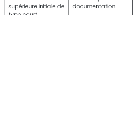
supérieure initiale de
documentation
type court
(Baccalauréat)
Langue
Niveau de maitrise
Exigé
Commentaire
Français
C2 -
Non
-
Expert
Permis de conduire