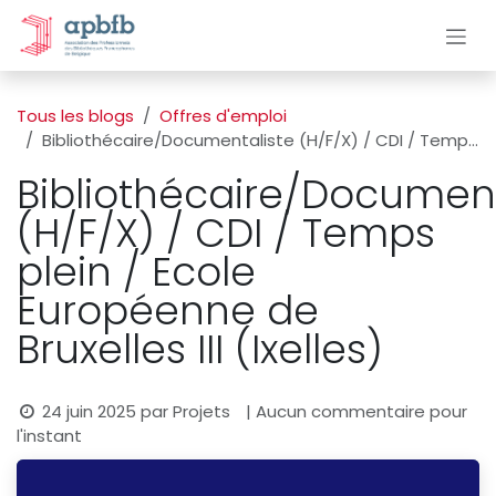
Se rendre au contenu
Tous les blogs
Offres d'emploi
Bibliothécaire/Documentaliste (H/F/X) / CDI / Temps plein / Ecole Européenne de Bruxelles III (Ixelles)
Bibliothécaire/Document
(H/F/X) / CDI / Temps
plein / Ecole
Européenne de
Bruxelles III (Ixelles)
24 juin 2025
par
Projets
| Aucun commentaire pour
l'instant