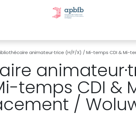
tivités et évènements
Nos Commissions
Nos partenai
ibliothécaire animateur·trice (H/F/X) / Mi-temps CDI & Mi-temps 
aire animateur·t
 Mi-temps CDI &
acement / Woluw