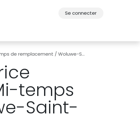
Se connecter
res
Offres d'emploi
F.A.Q.
Agenda 2030
de remplacement / Woluwe-Saint-Lambert
rice
 Mi-temps
e-Saint-