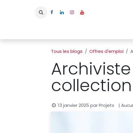
Se rendre au contenu
Page d'accueil
L'APBFB
Actualités
Ac
Tous les blogs
Offres d'emploi
A
Archiviste
collection
13 janvier 2025
par
Projets
| Aucu