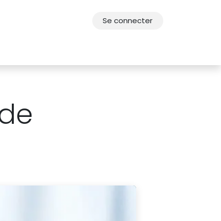
Se connecter
res
Offres d'emploi
F.A.Q.
Agenda 2030
 de