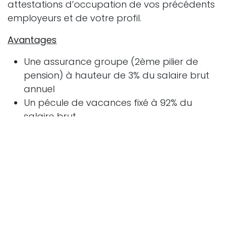
attestations d’occupation de vos précédents
employeurs et de votre profil.
Avantages
Une assurance groupe (2ème pilier de
pension) à hauteur de 3% du salaire brut
annuel
Un pécule de vacances fixé à 92% du
salaire brut
Un titre-repas par prestation de 7,15€
(valeur faciale)
Gratuité des transports en commun pour
les déplacements du domicile au lieu de
travail : (bus, train, téléphérique)
Prise en charge de l’abonnement combiné
SNCB, avec le parking de la gare de
départ et prise en charge de