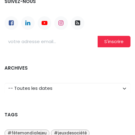
SUIVEZ-NOUS
S'inscrire
ARCHIVES
TAGS
#fêtemondialejeu
#jeuxdesociété