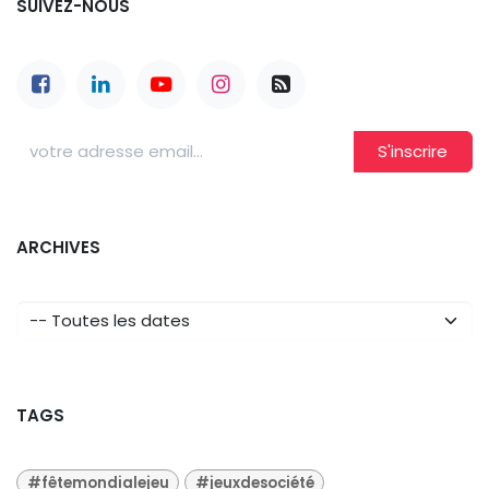
SUIVEZ-NOUS
S'inscrire
ARCHIVES
TAGS
#fêtemondialejeu
#jeuxdesociété