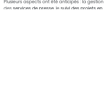
Plusieurs aspects ont été anticipés : la gestion
des
services de presse
, le
suivi des projets en
cours
, l’organisation du
GT Animation
, ainsi
que la
circulation des ouvrages
.
Coups de cœur partagés
Quelques coups de cœur ont été partagés
lors des réunions :
L’énigme de Bletchley Park
– Ruta Sepetys
(Gallimard jeunesse)
Heure Bleue
– Isabelle Simler (Courtes &
Longues)
Oskar et moi et tous nos petits endroits
–
Maria Parr (Thierry Magnier)
L'
enfant de la vallée
– Chuck
Groening (Little Urban)