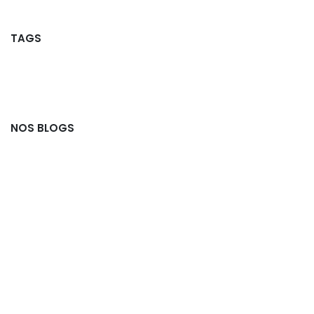
TAGS
NOS BLOGS
Actualités
Offres d'emploi
Partenaires
Commission Ludo
Commission Jeunesse