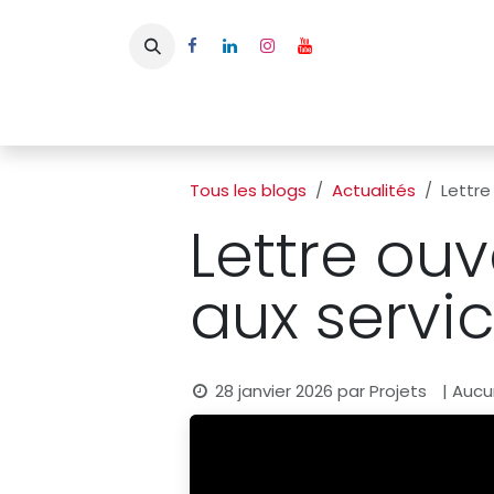
Se rendre au contenu
Page d'accueil
L'APBFB
Actualités
Ac
Tous les blogs
Actualités
Lettre
Lettre ouv
aux servic
28 janvier 2026
par
Projets
| Aucu