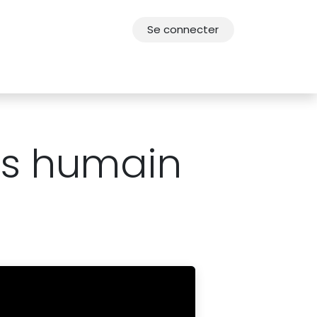
Se connecter
res
Offres d'emploi
F.A.Q.
Agenda 2030
cès humain