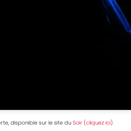
te, disponible sur le site du
Soir (cliquez ici)
.