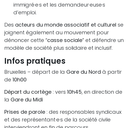
immigré·e·s et les demandeur·euse·s
d’emploi.
Des
acteurs du monde associatif et culturel
se
joignent également au mouvement pour
dénoncer cette “
casse sociale
” et défendre un
modèle de société plus solidaire et inclusif.
Infos pratiques
Bruxelles – départ de la
Gare du Nord
à partir
de
10h00
Départ du cortège
: vers
10h45
, en direction de
la
Gare du Midi
Prises de parole
: des responsables syndicaux
et des représentant·e·s de la société civile
interviendront en fin de parcours.