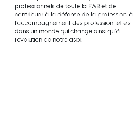
professionnels de toute la FWB et de
contribuer à la défense de la profession, à
l’accompagnement des professionnel·le·s
dans un monde qui change ainsi qu’à
l’évolution de notre asbl.
Durée du mandat : Vous êtes d’accord de
vous inscrire dans un mandat d’une durée
de 4 ans renouvelable.
Comment poser votre candidature ?
Envoyez-nous un courriel à
direction@apbfb.be
pour le
15 avril 2024
avec
les informations suivantes :
Une lettre de motivation mettant
notamment en relation votre expérience