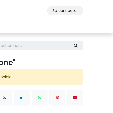
Se connecter
res
Offres d'emploi
F.A.Q.
Agenda 2030
ione"
onible.