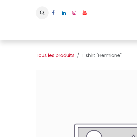
Se rendre au contenu
Page d'accueil
L'APBFB
Actualités
Ac
Tous les produits
T shirt "Hermione"