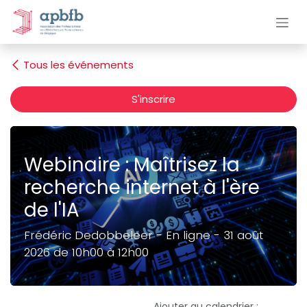
Se rendre au contenu
Tous les événements
S'inscrire
Webinaire : Maîtrisez la
recherche internet à l'ère
de l'IA
Frédéric Dedobbeleer - En ligne - 31 août
2026 de 10h00 à 12h00
Ajouter au calendrier :