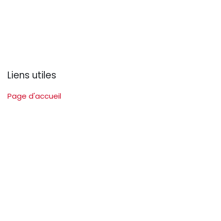
Liens utiles
Page d'accueil
Nos missions
Devenir membre
Activités et évènements
Commission Jeunesse
Offres d'emploi
Contactez-nous
Copyright © Apbfb 2024
Généré par
- Le #1
Open Source eCommerce