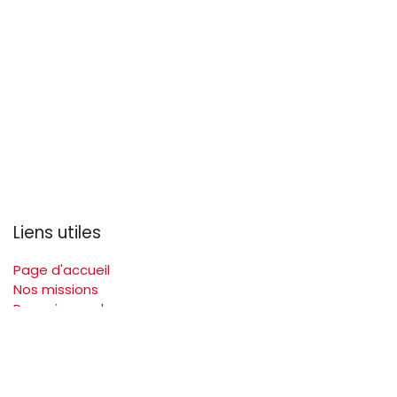
Liens utiles
Page d'accueil
Nos missions
Devenir membre
Activités et évènements
Commission Jeunesse
Offres d'emploi
Contactez-nous