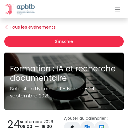
Se rendre au contenu
Tous les événements
S'inscrire
Formation : IA et recherche
documentaire
Sébastien Uyttenhoef - Namur - 24
septembre 2026
Ajouter au calendrier :
24
septembre 2026
09:00
16:30