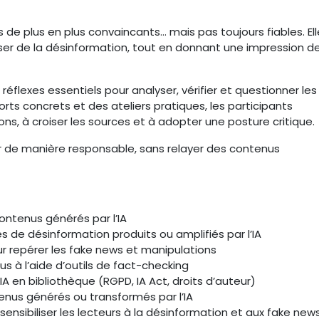
us de plus en plus convaincants… mais pas toujours fiables. Ell
user de la désinformation, tout en donnant une impression d
flexes essentiels pour analyser, vérifier et questionner les
rts concrets et des ateliers pratiques, les participants
ns, à croiser les sources et à adopter une posture critique.
mer de manière responsable, sans relayer des contenus
ontenus générés par l’IA
es de désinformation produits ou amplifiés par l’IA
r repérer les fake news et manipulations
enus à l’aide d’outils de fact-checking
’IA en bibliothèque (RGPD, IA Act, droits d’auteur)
ntenus générés ou transformés par l’IA
nsibiliser les lecteurs à la désinformation et aux fake new