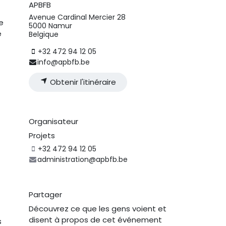
APBFB
Avenue Cardinal Mercier 28
e
5000 Namur
e
Belgique
+32 472 94 12 05
info@apbfb.be
Obtenir l'itinéraire
Organisateur
Projets
+32 472 94 12 05
administration@apbfb.be
Partager
Découvrez ce que les gens voient et
disent à propos de cet événement
s