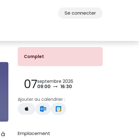
Se connecter
res
Offres d'emploi
F.A.Q.
Agenda 2030
Complet
07
septembre 2026
09:00
16:30
Ajouter au calendrier :
 à
Emplacement